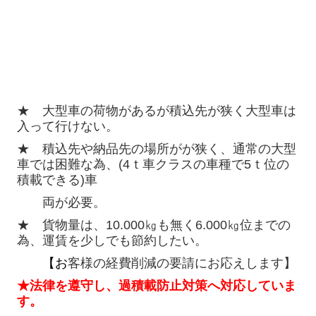
★ 大型車の荷物があるが積込先が狭く大型車は
入って行けない。
★ 積込先や納品先の場所がが狭く、通常の大型
車では困難な為、(4ｔ車クラスの車種で5ｔ位の
積載できる)車
両
が必要。
★ 貨物量は、10.000㎏も無く6.000㎏位までの
為、運賃を少しでも節約したい。
【
お
客様の経費削減の要請にお応えします】
★法律を遵守し、過積載防止対策へ対応していま
す。