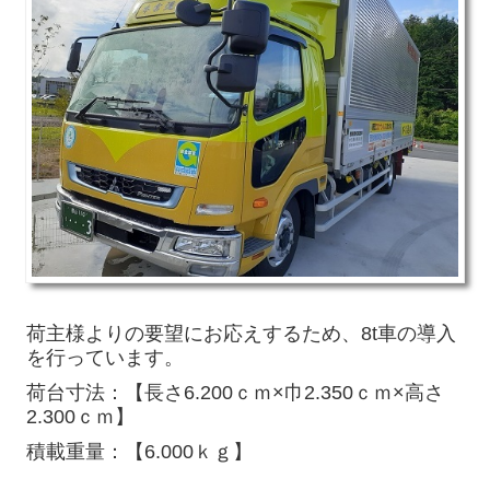
荷主様よりの要望にお応えするため、8t車の導入
を行っています。
荷台寸法：【長さ6.200ｃｍ×巾2.350ｃｍ×高さ
2.300ｃｍ】
積載重量：【6.000ｋｇ】