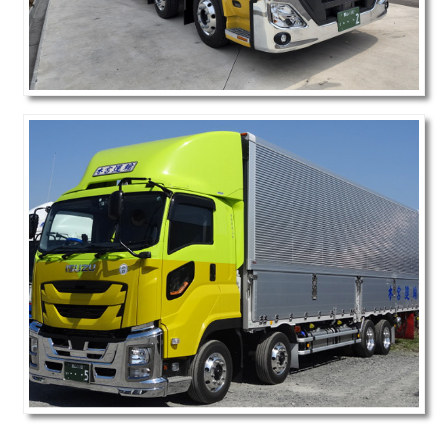
表彰・認証・認定
安全性優良事業
グリーン経営
ホワイト事業所
運輸安全マネジメント
労災防止・安全性
安全への取り組み
SDGs
車両紹介
AED自動体外式除細動器