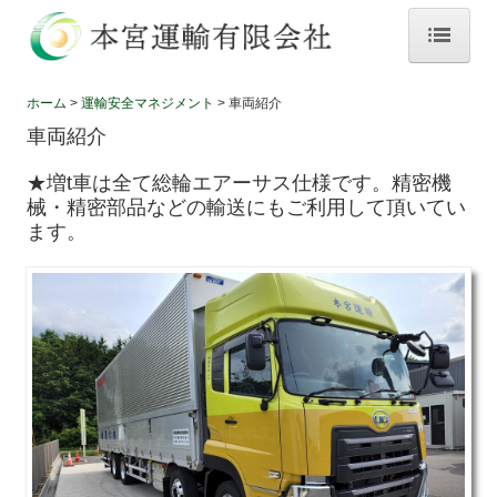
ホーム
ホーム
運輸安全マネジメント
車両紹介
車両紹介
ブログ
★増t車は全て総輪エアーサス仕様です。精密機
業務のお知らせ
械・精密部品などの輸送にもご利用して頂いてい
ます。
ご挨拶
社訓・会社方針・経営理念
会社概要
加盟団体
ローカルネットワークシステム協同組合連合会
顧問